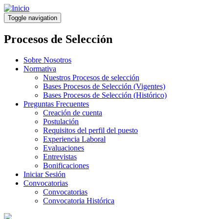
Pasar
al
Toggle navigation
contenido
principal
Procesos de Selección
Sobre Nosotros
Normativa
Nuestros Procesos de selección
Bases Procesos de Selección (Vigentes)
Bases Procesos de Selección (Histórico)
Preguntas Frecuentes
Creación de cuenta
Postulación
Requisitos del perfil del puesto
Experiencia Laboral
Evaluaciones
Entrevistas
Bonificaciones
Iniciar Sesión
Convocatorias
Convocatorias
Convocatoria Histórica