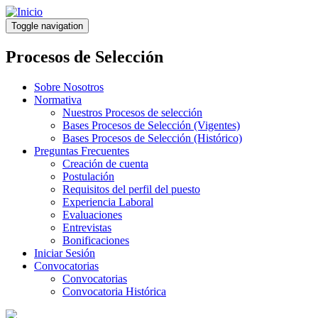
Pasar
al
Toggle navigation
contenido
principal
Procesos de Selección
Sobre Nosotros
Normativa
Nuestros Procesos de selección
Bases Procesos de Selección (Vigentes)
Bases Procesos de Selección (Histórico)
Preguntas Frecuentes
Creación de cuenta
Postulación
Requisitos del perfil del puesto
Experiencia Laboral
Evaluaciones
Entrevistas
Bonificaciones
Iniciar Sesión
Convocatorias
Convocatorias
Convocatoria Histórica