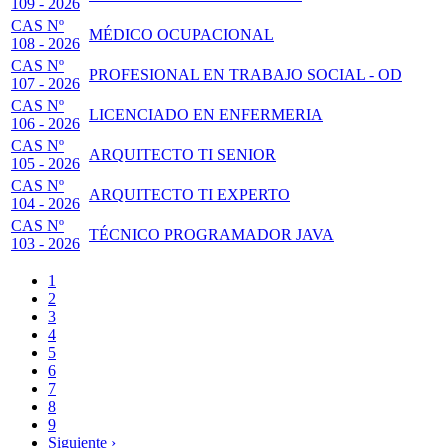
109 - 2026
CAS Nº
MÉDICO OCUPACIONAL
108 - 2026
CAS Nº
PROFESIONAL EN TRABAJO SOCIAL - OD
107 - 2026
CAS Nº
LICENCIADO EN ENFERMERIA
106 - 2026
CAS Nº
ARQUITECTO TI SENIOR
105 - 2026
CAS Nº
ARQUITECTO TI EXPERTO
104 - 2026
CAS Nº
TÉCNICO PROGRAMADOR JAVA
103 - 2026
Página
1
actual
Page
2
Paginación
Page
3
Page
4
Page
5
Page
6
Page
7
Page
8
Page
9
Siguiente
Siguiente ›