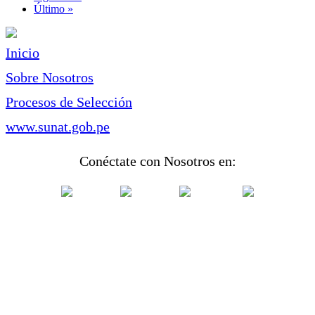
página
Última
Último »
página
Inicio
Sobre Nosotros
Procesos de Selección
www.sunat.gob.pe
Conéctate con Nosotros en: