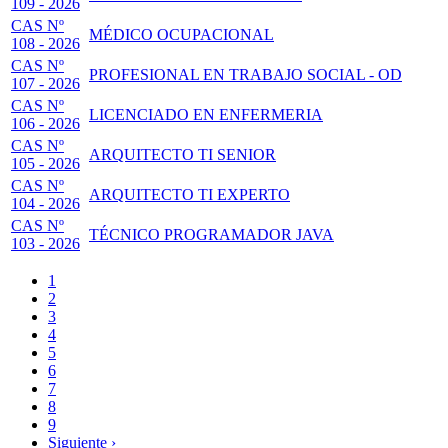
109 - 2026
CAS Nº
MÉDICO OCUPACIONAL
108 - 2026
CAS Nº
PROFESIONAL EN TRABAJO SOCIAL - OD
107 - 2026
CAS Nº
LICENCIADO EN ENFERMERIA
106 - 2026
CAS Nº
ARQUITECTO TI SENIOR
105 - 2026
CAS Nº
ARQUITECTO TI EXPERTO
104 - 2026
CAS Nº
TÉCNICO PROGRAMADOR JAVA
103 - 2026
Página
1
actual
Page
2
Paginación
Page
3
Page
4
Page
5
Page
6
Page
7
Page
8
Page
9
Siguiente
Siguiente ›