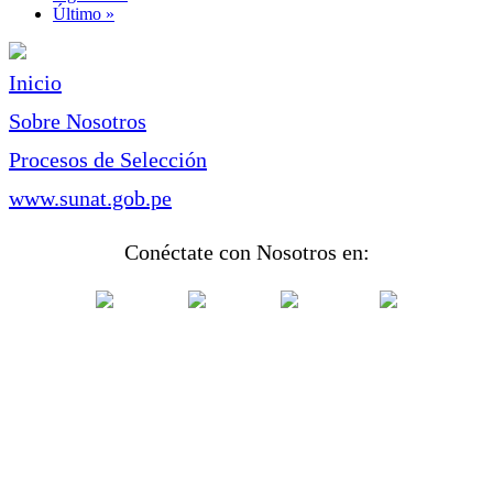
página
Última
Último »
página
Inicio
Sobre Nosotros
Procesos de Selección
www.sunat.gob.pe
Conéctate con Nosotros en: