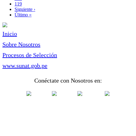
Page
119
Siguiente
Siguiente ›
página
Última
Último »
página
Inicio
Sobre Nosotros
Procesos de Selección
www.sunat.gob.pe
Conéctate con Nosotros en: