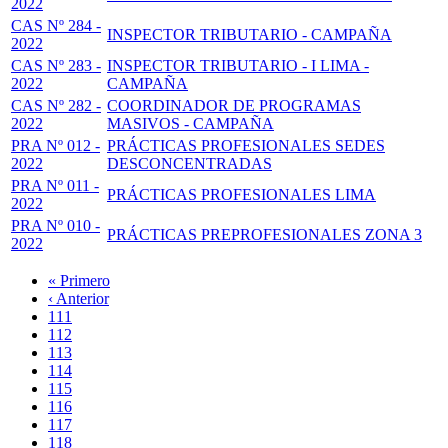
2022
CAS Nº 284 -
INSPECTOR TRIBUTARIO - CAMPAÑA
2022
CAS Nº 283 -
INSPECTOR TRIBUTARIO - I LIMA -
2022
CAMPAÑA
CAS Nº 282 -
COORDINADOR DE PROGRAMAS
2022
MASIVOS - CAMPAÑA
PRA Nº 012 -
PRÁCTICAS PROFESIONALES SEDES
2022
DESCONCENTRADAS
PRA Nº 011 -
PRÁCTICAS PROFESIONALES LIMA
2022
PRA Nº 010 -
PRÁCTICAS PREPROFESIONALES ZONA 3
2022
Primera
« Primero
página
Página
‹ Anterior
Paginación
anterior
Page
111
Page
112
Page
113
Page
114
Página
115
actual
Page
116
Page
117
Page
118