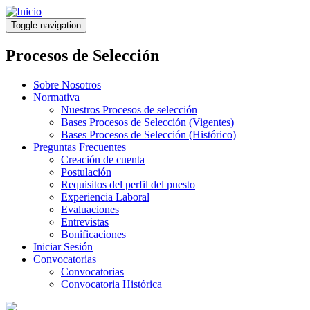
Pasar
al
Toggle navigation
contenido
principal
Procesos de Selección
Sobre Nosotros
Normativa
Nuestros Procesos de selección
Bases Procesos de Selección (Vigentes)
Bases Procesos de Selección (Histórico)
Preguntas Frecuentes
Creación de cuenta
Postulación
Requisitos del perfil del puesto
Experiencia Laboral
Evaluaciones
Entrevistas
Bonificaciones
Iniciar Sesión
Convocatorias
Convocatorias
Convocatoria Histórica