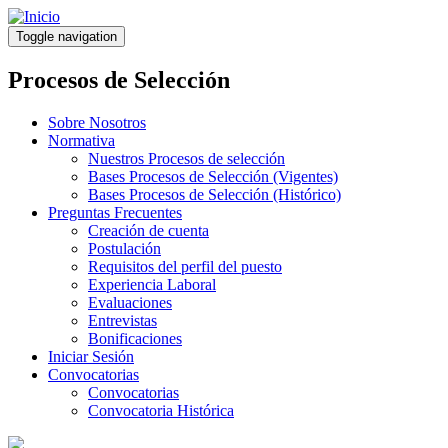
Pasar
al
Toggle navigation
contenido
principal
Procesos de Selección
Sobre Nosotros
Normativa
Nuestros Procesos de selección
Bases Procesos de Selección (Vigentes)
Bases Procesos de Selección (Histórico)
Preguntas Frecuentes
Creación de cuenta
Postulación
Requisitos del perfil del puesto
Experiencia Laboral
Evaluaciones
Entrevistas
Bonificaciones
Iniciar Sesión
Convocatorias
Convocatorias
Convocatoria Histórica