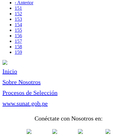
página
Página
‹ Anterior
Paginación
anterior
Page
151
Page
152
Page
153
Page
154
Page
155
Page
156
Page
157
Page
158
Página
159
actual
Inicio
Sobre Nosotros
Procesos de Selección
www.sunat.gob.pe
Conéctate con Nosotros en: