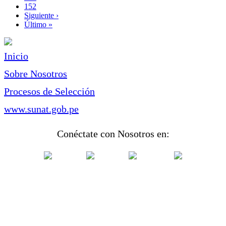
Page
152
Siguiente
Siguiente ›
página
Última
Último »
página
Inicio
Sobre Nosotros
Procesos de Selección
www.sunat.gob.pe
Conéctate con Nosotros en: