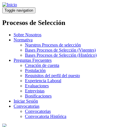
Pasar
al
Toggle navigation
contenido
principal
Procesos de Selección
Sobre Nosotros
Normativa
Nuestros Procesos de selección
Bases Procesos de Selección (Vigentes)
Bases Procesos de Selección (Histórico)
Preguntas Frecuentes
Creación de cuenta
Postulación
Requisitos del perfil del puesto
Experiencia Laboral
Evaluaciones
Entrevistas
Bonificaciones
Iniciar Sesión
Convocatorias
Convocatorias
Convocatoria Histórica