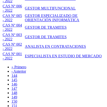
- 2022
CAS Nº 006
GESTOR MULTIFUNCIONAL
- 2022
CAS Nº 005
GESTOR ESPECIALIZADO DE
- 2022
ORIENTACIÓN INFORMÁTICA
CAS Nº 004
GESTOR DE TRAMITES
- 2022
CAS Nº 003
GESTOR DE TRAMITES
- 2022
CAS Nº 002
ANALISTA EN CONTRATACIONES
- 2022
CAS Nº 001
ESPECIALISTA EN ESTUDIO DE MERCADO
- 2022
Primera
« Primero
página
Página
‹ Anterior
Paginación
anterior
Page
144
Page
145
Page
146
Page
147
Página
148
actual
Page
149
Page
150
Page
151