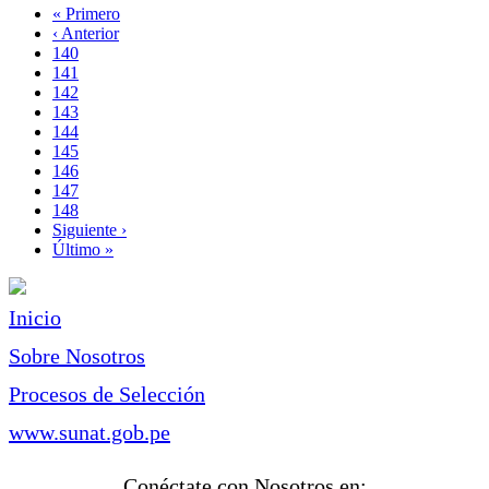
Primera
« Primero
página
Página
‹ Anterior
Paginación
anterior
Page
140
Page
141
Page
142
Page
143
Página
144
actual
Page
145
Page
146
Page
147
Page
148
Siguiente
Siguiente ›
página
Última
Último »
página
Inicio
Sobre Nosotros
Procesos de Selección
www.sunat.gob.pe
Conéctate con Nosotros en: