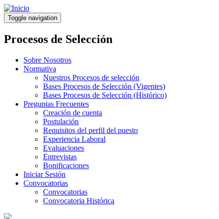
Pasar
al
Toggle navigation
contenido
principal
Procesos de Selección
Sobre Nosotros
Normativa
Nuestros Procesos de selección
Bases Procesos de Selección (Vigentes)
Bases Procesos de Selección (Histórico)
Preguntas Frecuentes
Creación de cuenta
Postulación
Requisitos del perfil del puesto
Experiencia Laboral
Evaluaciones
Entrevistas
Bonificaciones
Iniciar Sesión
Convocatorias
Convocatorias
Convocatoria Histórica