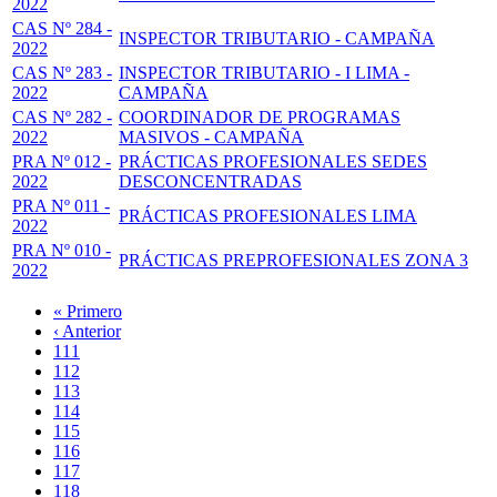
2022
CAS Nº 284 -
INSPECTOR TRIBUTARIO - CAMPAÑA
2022
CAS Nº 283 -
INSPECTOR TRIBUTARIO - I LIMA -
2022
CAMPAÑA
CAS Nº 282 -
COORDINADOR DE PROGRAMAS
2022
MASIVOS - CAMPAÑA
PRA Nº 012 -
PRÁCTICAS PROFESIONALES SEDES
2022
DESCONCENTRADAS
PRA Nº 011 -
PRÁCTICAS PROFESIONALES LIMA
2022
PRA Nº 010 -
PRÁCTICAS PREPROFESIONALES ZONA 3
2022
Primera
« Primero
página
Página
‹ Anterior
Paginación
anterior
Page
111
Page
112
Page
113
Page
114
Página
115
actual
Page
116
Page
117
Page
118