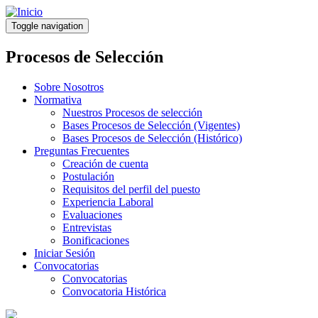
Pasar
al
Toggle navigation
contenido
principal
Procesos de Selección
Sobre Nosotros
Normativa
Nuestros Procesos de selección
Bases Procesos de Selección (Vigentes)
Bases Procesos de Selección (Histórico)
Preguntas Frecuentes
Creación de cuenta
Postulación
Requisitos del perfil del puesto
Experiencia Laboral
Evaluaciones
Entrevistas
Bonificaciones
Iniciar Sesión
Convocatorias
Convocatorias
Convocatoria Histórica