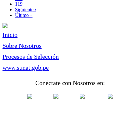
Page
119
Siguiente
Siguiente ›
página
Última
Último »
página
Inicio
Sobre Nosotros
Procesos de Selección
www.sunat.gob.pe
Conéctate con Nosotros en: