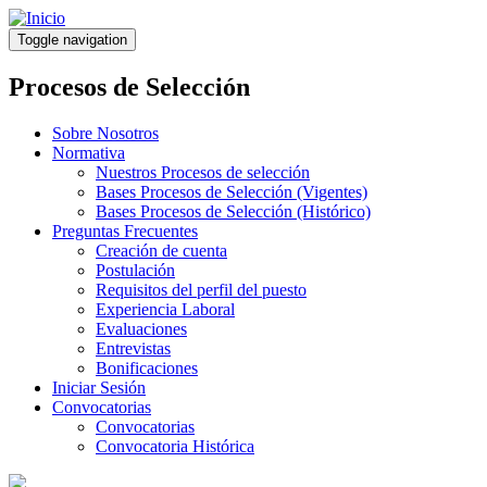
Pasar
al
Toggle navigation
contenido
principal
Procesos de Selección
Sobre Nosotros
Normativa
Nuestros Procesos de selección
Bases Procesos de Selección (Vigentes)
Bases Procesos de Selección (Histórico)
Preguntas Frecuentes
Creación de cuenta
Postulación
Requisitos del perfil del puesto
Experiencia Laboral
Evaluaciones
Entrevistas
Bonificaciones
Iniciar Sesión
Convocatorias
Convocatorias
Convocatoria Histórica