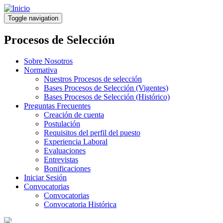
Pasar
al
Toggle navigation
contenido
principal
Procesos de Selección
Sobre Nosotros
Normativa
Nuestros Procesos de selección
Bases Procesos de Selección (Vigentes)
Bases Procesos de Selección (Histórico)
Preguntas Frecuentes
Creación de cuenta
Postulación
Requisitos del perfil del puesto
Experiencia Laboral
Evaluaciones
Entrevistas
Bonificaciones
Iniciar Sesión
Convocatorias
Convocatorias
Convocatoria Histórica