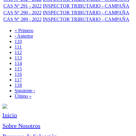
CAS Nº 291 - 2022
INSPECTOR TRIBUTARIO - CAMPAÑA
CAS Nº 290 - 2022
INSPECTOR TRIBUTARIO - CAMPAÑA
CAS Nº 289 - 2022
INSPECTOR TRIBUTARIO - CAMPAÑA
Primera
« Primero
página
Página
‹ Anterior
Paginación
anterior
Page
110
Page
111
Page
112
Page
113
Página
114
actual
Page
115
Page
116
Page
117
Page
118
Siguiente
Siguiente ›
página
Última
Último »
página
Inicio
Sobre Nosotros