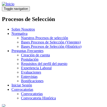
Pasar
al
Toggle navigation
contenido
principal
Procesos de Selección
Sobre Nosotros
Normativa
Nuestros Procesos de selección
Bases Procesos de Selección (Vigentes)
Bases Procesos de Selección (Histórico)
Preguntas Frecuentes
Creación de cuenta
Postulación
Requisitos del perfil del puesto
Experiencia Laboral
Evaluaciones
Entrevistas
Bonificaciones
Iniciar Sesión
Convocatorias
Convocatorias
Convocatoria Histórica