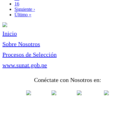
Page
16
Siguiente
Siguiente ›
página
Última
Último »
página
Inicio
Sobre Nosotros
Procesos de Selección
www.sunat.gob.pe
Conéctate con Nosotros en: