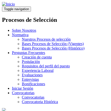
Pasar
al
Toggle navigation
contenido
principal
Procesos de Selección
Sobre Nosotros
Normativa
Nuestros Procesos de selección
Bases Procesos de Selección (Vigentes)
Bases Procesos de Selección (Histórico)
Preguntas Frecuentes
Creación de cuenta
Postulación
Requisitos del perfil del puesto
Experiencia Laboral
Evaluaciones
Entrevistas
Bonificaciones
Iniciar Sesión
Convocatorias
Convocatorias
Convocatoria Histórica