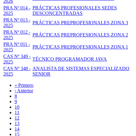
2026
PRA Nº 014 -
PRÁCTICAS PROFESIONALES SEDES
2025
DESCONCENTRADAS
PRA Nº 013 -
PRÁCTICAS PREPROFESIONALES ZONA 3
2025
PRA Nº 012 -
PRÁCTICAS PREPROFESIONALES ZONA 2
2025
PRA Nº 011 -
PRÁCTICAS PREPROFESIONALES ZONA 1
2025
CAS Nº 349 -
TÉCNICO PROGRAMADOR JAVA
2025
CAS Nº 348 -
ANALISTA DE SISTEMAS ESPECIALIZADO
2025
SENIOR
Primera
« Primero
página
Página
‹ Anterior
Paginación
anterior
Page
8
Page
9
Page
10
Page
11
Página
12
actual
Page
13
Page
14
Page
15