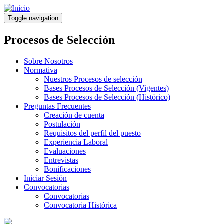
Pasar
al
Toggle navigation
contenido
principal
Procesos de Selección
Sobre Nosotros
Normativa
Nuestros Procesos de selección
Bases Procesos de Selección (Vigentes)
Bases Procesos de Selección (Histórico)
Preguntas Frecuentes
Creación de cuenta
Postulación
Requisitos del perfil del puesto
Experiencia Laboral
Evaluaciones
Entrevistas
Bonificaciones
Iniciar Sesión
Convocatorias
Convocatorias
Convocatoria Histórica