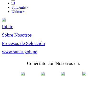
Page
91
Siguiente
Siguiente ›
página
Última
Último »
página
Inicio
Sobre Nosotros
Procesos de Selección
www.sunat.gob.pe
Conéctate con Nosotros en: