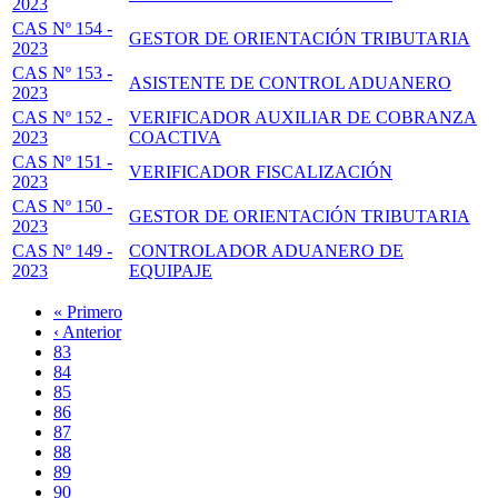
2023
CAS Nº 154 -
GESTOR DE ORIENTACIÓN TRIBUTARIA
2023
CAS Nº 153 -
ASISTENTE DE CONTROL ADUANERO
2023
CAS Nº 152 -
VERIFICADOR AUXILIAR DE COBRANZA
2023
COACTIVA
CAS Nº 151 -
VERIFICADOR FISCALIZACIÓN
2023
CAS Nº 150 -
GESTOR DE ORIENTACIÓN TRIBUTARIA
2023
CAS Nº 149 -
CONTROLADOR ADUANERO DE
2023
EQUIPAJE
Primera
« Primero
página
Página
‹ Anterior
Paginación
anterior
Page
83
Page
84
Page
85
Page
86
Página
87
actual
Page
88
Page
89
Page
90