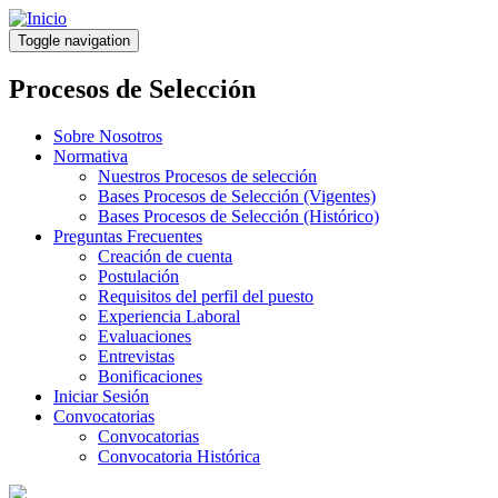
Pasar
al
Toggle navigation
contenido
principal
Procesos de Selección
Sobre Nosotros
Normativa
Nuestros Procesos de selección
Bases Procesos de Selección (Vigentes)
Bases Procesos de Selección (Histórico)
Preguntas Frecuentes
Creación de cuenta
Postulación
Requisitos del perfil del puesto
Experiencia Laboral
Evaluaciones
Entrevistas
Bonificaciones
Iniciar Sesión
Convocatorias
Convocatorias
Convocatoria Histórica