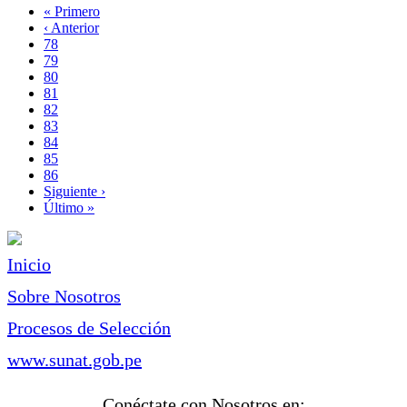
Primera
« Primero
página
Página
‹ Anterior
Paginación
anterior
Page
78
Page
79
Page
80
Page
81
Página
82
actual
Page
83
Page
84
Page
85
Page
86
Siguiente
Siguiente ›
página
Última
Último »
página
Inicio
Sobre Nosotros
Procesos de Selección
www.sunat.gob.pe
Conéctate con Nosotros en: