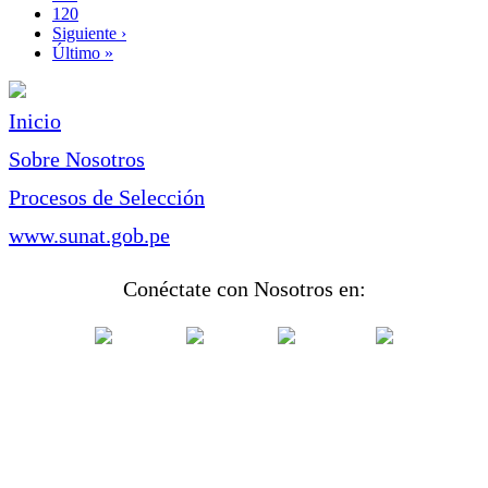
Page
120
Siguiente
Siguiente ›
página
Última
Último »
página
Inicio
Sobre Nosotros
Procesos de Selección
www.sunat.gob.pe
Conéctate con Nosotros en: