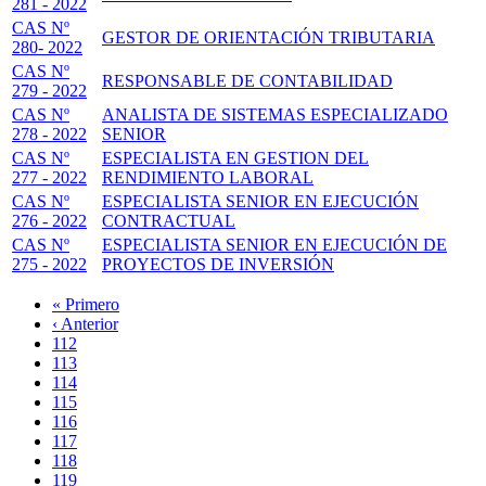
281 - 2022
CAS Nº
GESTOR DE ORIENTACIÓN TRIBUTARIA
280- 2022
CAS Nº
RESPONSABLE DE CONTABILIDAD
279 - 2022
CAS Nº
ANALISTA DE SISTEMAS ESPECIALIZADO
278 - 2022
SENIOR
CAS Nº
ESPECIALISTA EN GESTION DEL
277 - 2022
RENDIMIENTO LABORAL
CAS Nº
ESPECIALISTA SENIOR EN EJECUCIÓN
276 - 2022
CONTRACTUAL
CAS Nº
ESPECIALISTA SENIOR EN EJECUCIÓN DE
275 - 2022
PROYECTOS DE INVERSIÓN
Primera
« Primero
página
Página
‹ Anterior
Paginación
anterior
Page
112
Page
113
Page
114
Page
115
Página
116
actual
Page
117
Page
118
Page
119