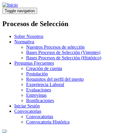
Pasar
al
Toggle navigation
contenido
principal
Procesos de Selección
Sobre Nosotros
Normativa
Nuestros Procesos de selección
Bases Procesos de Selección (Vigentes)
Bases Procesos de Selección (Histórico)
Preguntas Frecuentes
Creación de cuenta
Postulación
Requisitos del perfil del puesto
Experiencia Laboral
Evaluaciones
Entrevistas
Bonificaciones
Iniciar Sesión
Convocatorias
Convocatorias
Convocatoria Histórica