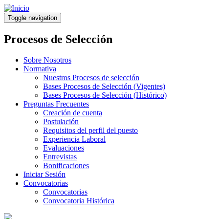
Pasar
al
Toggle navigation
contenido
principal
Procesos de Selección
Sobre Nosotros
Normativa
Nuestros Procesos de selección
Bases Procesos de Selección (Vigentes)
Bases Procesos de Selección (Histórico)
Preguntas Frecuentes
Creación de cuenta
Postulación
Requisitos del perfil del puesto
Experiencia Laboral
Evaluaciones
Entrevistas
Bonificaciones
Iniciar Sesión
Convocatorias
Convocatorias
Convocatoria Histórica