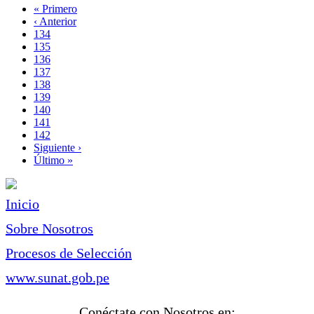
Primera
« Primero
página
Página
‹ Anterior
Paginación
anterior
Page
134
Page
135
Page
136
Page
137
Página
138
actual
Page
139
Page
140
Page
141
Page
142
Siguiente
Siguiente ›
página
Última
Último »
página
Inicio
Sobre Nosotros
Procesos de Selección
www.sunat.gob.pe
Conéctate con Nosotros en: