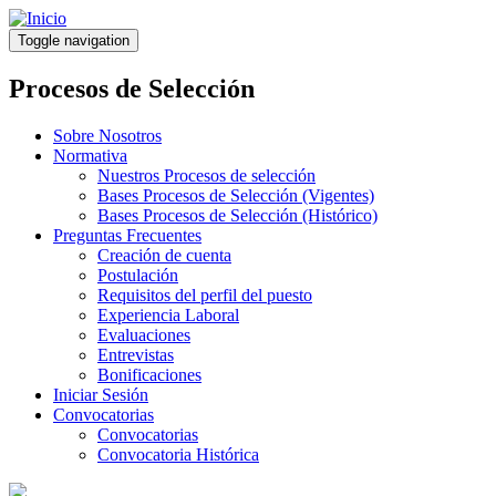
Pasar
al
Toggle navigation
contenido
principal
Procesos de Selección
Sobre Nosotros
Normativa
Nuestros Procesos de selección
Bases Procesos de Selección (Vigentes)
Bases Procesos de Selección (Histórico)
Preguntas Frecuentes
Creación de cuenta
Postulación
Requisitos del perfil del puesto
Experiencia Laboral
Evaluaciones
Entrevistas
Bonificaciones
Iniciar Sesión
Convocatorias
Convocatorias
Convocatoria Histórica