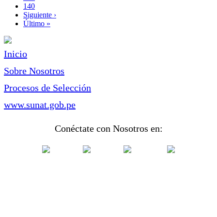
Page
140
Siguiente
Siguiente ›
página
Última
Último »
página
Inicio
Sobre Nosotros
Procesos de Selección
www.sunat.gob.pe
Conéctate con Nosotros en: