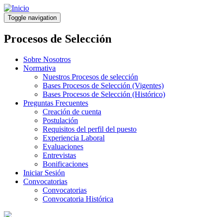
Pasar
al
Toggle navigation
contenido
principal
Procesos de Selección
Sobre Nosotros
Normativa
Nuestros Procesos de selección
Bases Procesos de Selección (Vigentes)
Bases Procesos de Selección (Histórico)
Preguntas Frecuentes
Creación de cuenta
Postulación
Requisitos del perfil del puesto
Experiencia Laboral
Evaluaciones
Entrevistas
Bonificaciones
Iniciar Sesión
Convocatorias
Convocatorias
Convocatoria Histórica