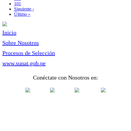
Page
101
Siguiente
Siguiente ›
página
Última
Último »
página
Inicio
Sobre Nosotros
Procesos de Selección
www.sunat.gob.pe
Conéctate con Nosotros en: