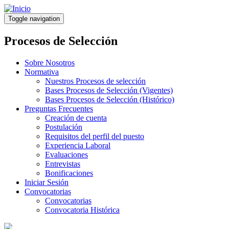
Pasar
al
Toggle navigation
contenido
principal
Procesos de Selección
Sobre Nosotros
Normativa
Nuestros Procesos de selección
Bases Procesos de Selección (Vigentes)
Bases Procesos de Selección (Histórico)
Preguntas Frecuentes
Creación de cuenta
Postulación
Requisitos del perfil del puesto
Experiencia Laboral
Evaluaciones
Entrevistas
Bonificaciones
Iniciar Sesión
Convocatorias
Convocatorias
Convocatoria Histórica