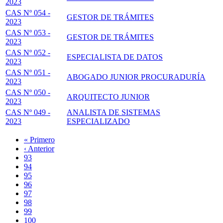
2023
CAS Nº 054 -
GESTOR DE TRÁMITES
2023
CAS Nº 053 -
GESTOR DE TRÁMITES
2023
CAS Nº 052 -
ESPECIALISTA DE DATOS
2023
CAS Nº 051 -
ABOGADO JUNIOR PROCURADURÍA
2023
CAS Nº 050 -
ARQUITECTO JUNIOR
2023
CAS Nº 049 -
ANALISTA DE SISTEMAS
2023
ESPECIALIZADO
Primera
« Primero
página
Página
‹ Anterior
Paginación
anterior
Page
93
Page
94
Page
95
Page
96
Página
97
actual
Page
98
Page
99
Page
100