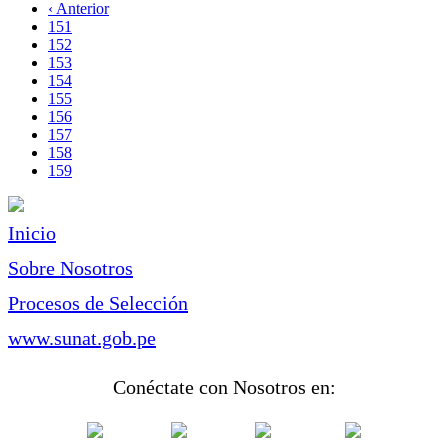
página
Página
‹ Anterior
Paginación
anterior
Page
151
Page
152
Page
153
Page
154
Page
155
Page
156
Page
157
Page
158
Página
159
actual
Inicio
Sobre Nosotros
Procesos de Selección
www.sunat.gob.pe
Conéctate con Nosotros en: