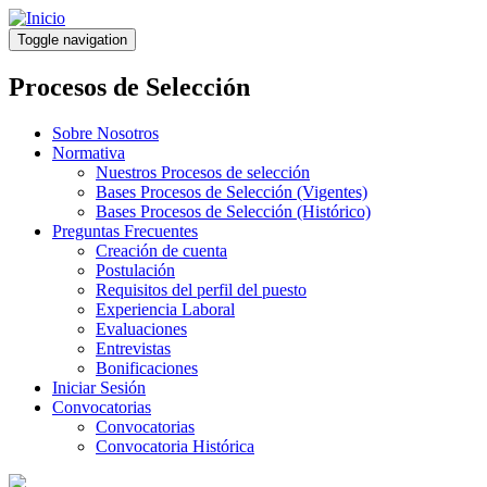
Pasar
al
Toggle navigation
contenido
principal
Procesos de Selección
Sobre Nosotros
Normativa
Nuestros Procesos de selección
Bases Procesos de Selección (Vigentes)
Bases Procesos de Selección (Histórico)
Preguntas Frecuentes
Creación de cuenta
Postulación
Requisitos del perfil del puesto
Experiencia Laboral
Evaluaciones
Entrevistas
Bonificaciones
Iniciar Sesión
Convocatorias
Convocatorias
Convocatoria Histórica