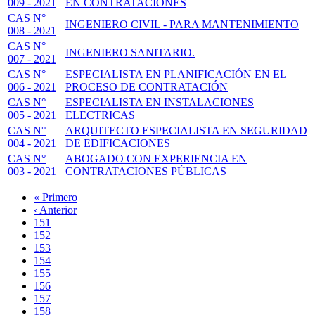
009 - 2021
EN CONTRATACIONES
CAS N°
INGENIERO CIVIL - PARA MANTENIMIENTO
008 - 2021
CAS N°
INGENIERO SANITARIO.
007 - 2021
CAS N°
ESPECIALISTA EN PLANIFICACIÓN EN EL
006 - 2021
PROCESO DE CONTRATACIÓN
CAS N°
ESPECIALISTA EN INSTALACIONES
005 - 2021
ELECTRICAS
CAS N°
ARQUITECTO ESPECIALISTA EN SEGURIDAD
004 - 2021
DE EDIFICACIONES
CAS N°
ABOGADO CON EXPERIENCIA EN
003 - 2021
CONTRATACIONES PÚBLICAS
Primera
« Primero
página
Página
‹ Anterior
Paginación
anterior
Page
151
Page
152
Page
153
Page
154
Page
155
Page
156
Page
157
Página
158