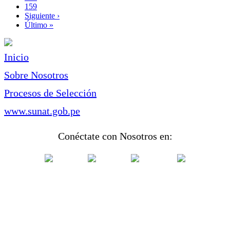
actual
Page
159
Siguiente
Siguiente ›
página
Última
Último »
página
Inicio
Sobre Nosotros
Procesos de Selección
www.sunat.gob.pe
Conéctate con Nosotros en: