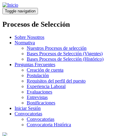
Pasar
al
Toggle navigation
contenido
principal
Procesos de Selección
Sobre Nosotros
Normativa
Nuestros Procesos de selección
Bases Procesos de Selección (Vigentes)
Bases Procesos de Selección (Histórico)
Preguntas Frecuentes
Creación de cuenta
Postulación
Requisitos del perfil del puesto
Experiencia Laboral
Evaluaciones
Entrevistas
Bonificaciones
Iniciar Sesión
Convocatorias
Convocatorias
Convocatoria Histórica