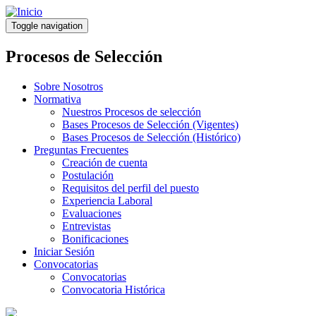
Pasar
al
Toggle navigation
contenido
principal
Procesos de Selección
Sobre Nosotros
Normativa
Nuestros Procesos de selección
Bases Procesos de Selección (Vigentes)
Bases Procesos de Selección (Histórico)
Preguntas Frecuentes
Creación de cuenta
Postulación
Requisitos del perfil del puesto
Experiencia Laboral
Evaluaciones
Entrevistas
Bonificaciones
Iniciar Sesión
Convocatorias
Convocatorias
Convocatoria Histórica