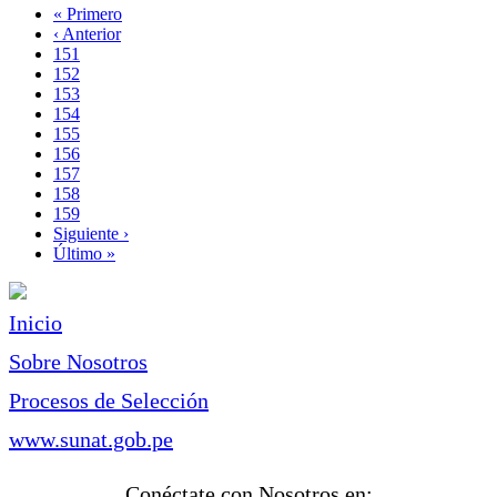
Primera
« Primero
página
Página
‹ Anterior
Paginación
anterior
Page
151
Page
152
Page
153
Page
154
Page
155
Page
156
Página
157
actual
Page
158
Page
159
Siguiente
Siguiente ›
página
Última
Último »
página
Inicio
Sobre Nosotros
Procesos de Selección
www.sunat.gob.pe
Conéctate con Nosotros en: