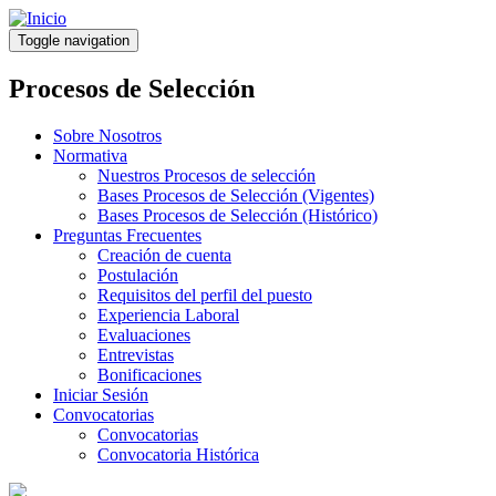
Pasar
al
Toggle navigation
contenido
principal
Procesos de Selección
Sobre Nosotros
Normativa
Nuestros Procesos de selección
Bases Procesos de Selección (Vigentes)
Bases Procesos de Selección (Histórico)
Preguntas Frecuentes
Creación de cuenta
Postulación
Requisitos del perfil del puesto
Experiencia Laboral
Evaluaciones
Entrevistas
Bonificaciones
Iniciar Sesión
Convocatorias
Convocatorias
Convocatoria Histórica