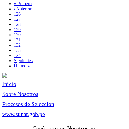
Primera
« Primero
página
Página
‹ Anterior
Paginación
anterior
Page
126
Page
127
Page
128
Page
129
Página
130
actual
Page
131
Page
132
Page
133
Page
134
Siguiente
Siguiente ›
página
Última
Último »
página
Inicio
Sobre Nosotros
Procesos de Selección
www.sunat.gob.pe
Conéctate con Nosotros en: