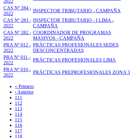
2022
CAS Nº 284 -
INSPECTOR TRIBUTARIO - CAMPAÑA
2022
CAS Nº 283 -
INSPECTOR TRIBUTARIO - I LIMA -
2022
CAMPAÑA
CAS Nº 282 -
COORDINADOR DE PROGRAMAS
2022
MASIVOS - CAMPAÑA
PRA Nº 012 -
PRÁCTICAS PROFESIONALES SEDES
2022
DESCONCENTRADAS
PRA Nº 011 -
PRÁCTICAS PROFESIONALES LIMA
2022
PRA Nº 010 -
PRÁCTICAS PREPROFESIONALES ZONA 3
2022
Primera
« Primero
página
Página
‹ Anterior
Paginación
anterior
Page
111
Page
112
Page
113
Page
114
Página
115
actual
Page
116
Page
117
Page
118