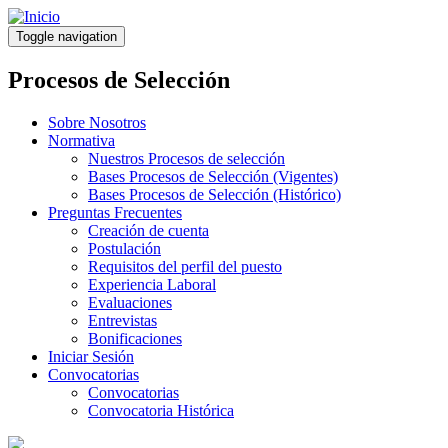
Pasar
al
Toggle navigation
contenido
principal
Procesos de Selección
Sobre Nosotros
Normativa
Nuestros Procesos de selección
Bases Procesos de Selección (Vigentes)
Bases Procesos de Selección (Histórico)
Preguntas Frecuentes
Creación de cuenta
Postulación
Requisitos del perfil del puesto
Experiencia Laboral
Evaluaciones
Entrevistas
Bonificaciones
Iniciar Sesión
Convocatorias
Convocatorias
Convocatoria Histórica