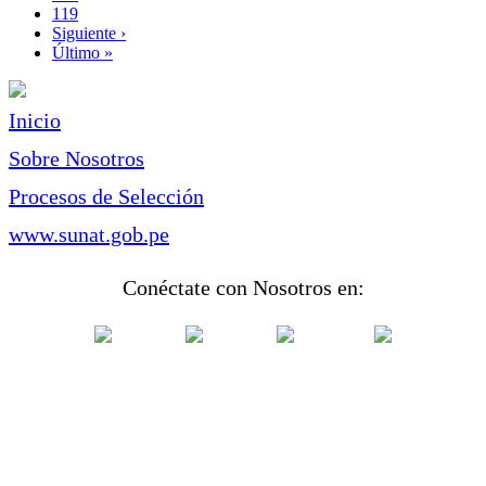
Page
119
Siguiente
Siguiente ›
página
Última
Último »
página
Inicio
Sobre Nosotros
Procesos de Selección
www.sunat.gob.pe
Conéctate con Nosotros en: