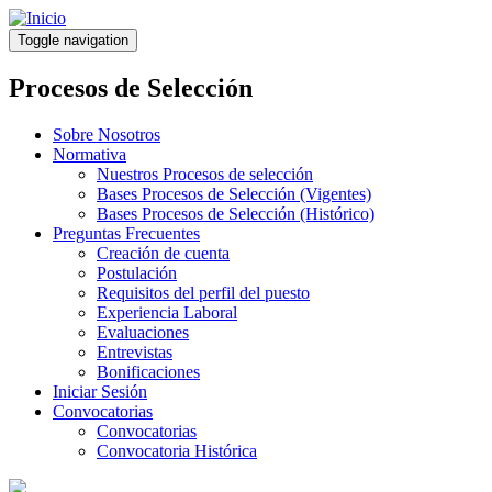
Pasar
al
Toggle navigation
contenido
principal
Procesos de Selección
Sobre Nosotros
Normativa
Nuestros Procesos de selección
Bases Procesos de Selección (Vigentes)
Bases Procesos de Selección (Histórico)
Preguntas Frecuentes
Creación de cuenta
Postulación
Requisitos del perfil del puesto
Experiencia Laboral
Evaluaciones
Entrevistas
Bonificaciones
Iniciar Sesión
Convocatorias
Convocatorias
Convocatoria Histórica