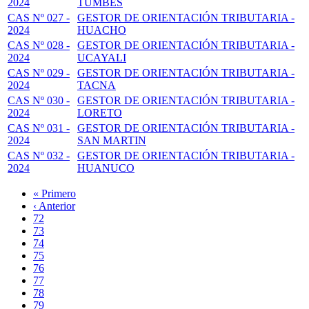
2024
TUMBES
CAS Nº 027 -
GESTOR DE ORIENTACIÓN TRIBUTARIA -
2024
HUACHO
CAS Nº 028 -
GESTOR DE ORIENTACIÓN TRIBUTARIA -
2024
UCAYALI
CAS Nº 029 -
GESTOR DE ORIENTACIÓN TRIBUTARIA -
2024
TACNA
CAS Nº 030 -
GESTOR DE ORIENTACIÓN TRIBUTARIA -
2024
LORETO
CAS Nº 031 -
GESTOR DE ORIENTACIÓN TRIBUTARIA -
2024
SAN MARTIN
CAS Nº 032 -
GESTOR DE ORIENTACIÓN TRIBUTARIA -
2024
HUANUCO
Primera
« Primero
página
Página
‹ Anterior
Paginación
anterior
Page
72
Page
73
Page
74
Page
75
Página
76
actual
Page
77
Page
78
Page
79