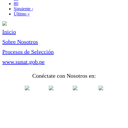
Page
80
Siguiente
Siguiente ›
página
Última
Último »
página
Inicio
Sobre Nosotros
Procesos de Selección
www.sunat.gob.pe
Conéctate con Nosotros en: