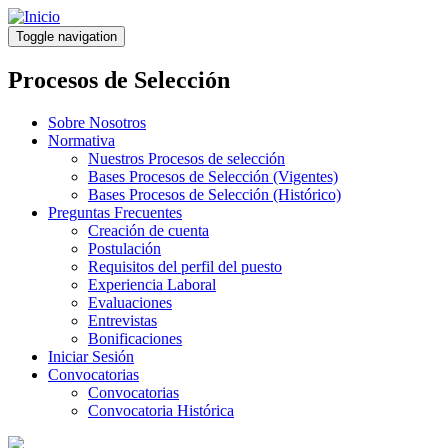
Pasar
al
Toggle navigation
contenido
principal
Procesos de Selección
Sobre Nosotros
Normativa
Nuestros Procesos de selección
Bases Procesos de Selección (Vigentes)
Bases Procesos de Selección (Histórico)
Preguntas Frecuentes
Creación de cuenta
Postulación
Requisitos del perfil del puesto
Experiencia Laboral
Evaluaciones
Entrevistas
Bonificaciones
Iniciar Sesión
Convocatorias
Convocatorias
Convocatoria Histórica