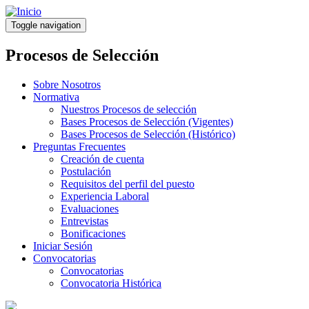
Pasar
al
Toggle navigation
contenido
principal
Procesos de Selección
Sobre Nosotros
Normativa
Nuestros Procesos de selección
Bases Procesos de Selección (Vigentes)
Bases Procesos de Selección (Histórico)
Preguntas Frecuentes
Creación de cuenta
Postulación
Requisitos del perfil del puesto
Experiencia Laboral
Evaluaciones
Entrevistas
Bonificaciones
Iniciar Sesión
Convocatorias
Convocatorias
Convocatoria Histórica