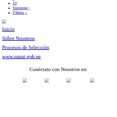
Page
10
Siguiente
Siguiente ›
página
Última
Último »
página
Inicio
Sobre Nosotros
Procesos de Selección
www.sunat.gob.pe
Conéctate con Nosotros en: