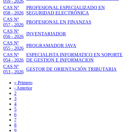
059 - 2026
CAS Nº
PROFESIONAL ESPECIALIZADO EN
058 - 2026
SEGURIDAD ELECTRÓNICA
CAS Nº
PROFESIONAL EN FINANZAS
057 - 2026
CAS Nº
INVENTARIADOR
056 - 2026
CAS Nº
PROGRAMADOR JAVA
055 - 2026
CAS Nº
ESPECIALISTA INFORMATICO EN SOPORTE
054 - 2026
DE GESTION E INFORMACION
CAS Nº
GESTOR DE ORIENTACIÓN TRIBUTARIA
053 - 2026
Primera
« Primero
página
Página
‹ Anterior
Paginación
anterior
Page
2
Page
3
Page
4
Page
5
Página
6
actual
Page
7
Page
8
Page
9