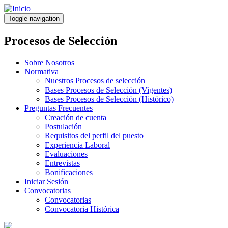
Pasar
al
Toggle navigation
contenido
principal
Procesos de Selección
Sobre Nosotros
Normativa
Nuestros Procesos de selección
Bases Procesos de Selección (Vigentes)
Bases Procesos de Selección (Histórico)
Preguntas Frecuentes
Creación de cuenta
Postulación
Requisitos del perfil del puesto
Experiencia Laboral
Evaluaciones
Entrevistas
Bonificaciones
Iniciar Sesión
Convocatorias
Convocatorias
Convocatoria Histórica