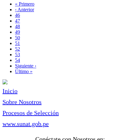
Primera
« Primero
página
Página
‹ Anterior
Paginación
anterior
Page
46
Page
47
Page
48
Page
49
Página
50
actual
Page
51
Page
52
Page
53
Page
54
Siguiente
Siguiente ›
página
Última
Último »
página
Inicio
Sobre Nosotros
Procesos de Selección
www.sunat.gob.pe
Conéctate con Nosotros en: