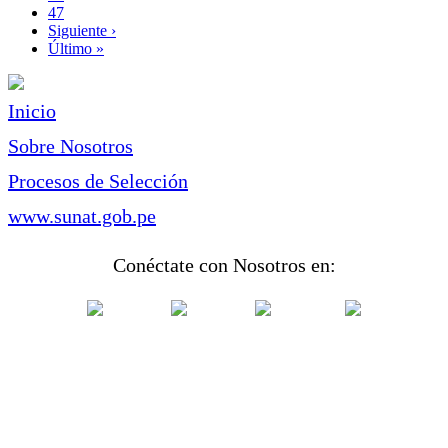
Page
47
Siguiente
Siguiente ›
página
Última
Último »
página
Inicio
Sobre Nosotros
Procesos de Selección
www.sunat.gob.pe
Conéctate con Nosotros en: