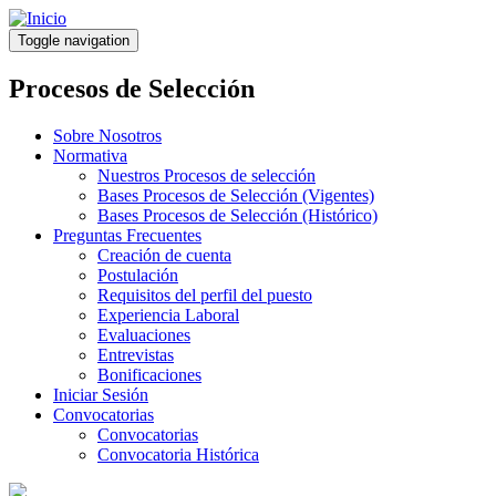
Pasar
al
Toggle navigation
contenido
principal
Procesos de Selección
Sobre Nosotros
Normativa
Nuestros Procesos de selección
Bases Procesos de Selección (Vigentes)
Bases Procesos de Selección (Histórico)
Preguntas Frecuentes
Creación de cuenta
Postulación
Requisitos del perfil del puesto
Experiencia Laboral
Evaluaciones
Entrevistas
Bonificaciones
Iniciar Sesión
Convocatorias
Convocatorias
Convocatoria Histórica