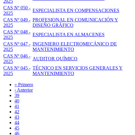
2025
CAS Nº 050 -
ESPECIALISTA EN COMPENSACIONES
2025
CAS Nº 049 -
PROFESIONAL EN COMUNICACIÓN Y
2025
DISEÑO GRÁFICO
CAS Nº 048 -
ESPECIALISTA EN ALMACENES
2025
CAS Nº 047 -
INGENIERO ELECTROMECÁNICO DE
2025
MANTENIMIENTO
CAS Nº 046 -
AUDITOR QUÍMICO
2025
CAS Nº 045 -
TÉCNICO EN SERVICIOS GENERALES Y
2025
MANTENIMIENTO
Primera
« Primero
página
Página
‹ Anterior
Paginación
anterior
Page
39
Page
40
Page
41
Page
42
Página
43
actual
Page
44
Page
45
Page
46