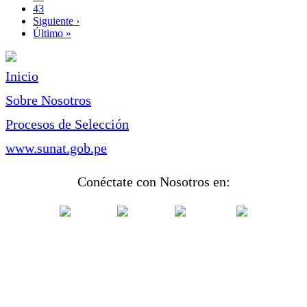
Page
43
Siguiente
Siguiente ›
página
Última
Último »
página
Inicio
Sobre Nosotros
Procesos de Selección
www.sunat.gob.pe
Conéctate con Nosotros en: