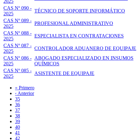
2025
CAS Nº 090 -
TÉCNICO DE SOPORTE INFORMÁTICO
2025
CAS Nº 089 -
PROFESIONAL ADMINISTRATIVO
2025
CAS Nº 088 -
ESPECIALISTA EN CONTRATACIONES
2025
CAS Nº 087 -
CONTROLADOR ADUANERO DE EQUIPAJE
2025
CAS Nº 086 -
ABOGADO ESPECIALIZADO EN INSUMOS
2025
QUÍMICOS
CAS Nº 085 -
ASISTENTE DE EQUIPAJE
2025
Primera
« Primero
página
Página
‹ Anterior
Paginación
anterior
Page
35
Page
36
Page
37
Page
38
Página
39
actual
Page
40
Page
41
Page
42