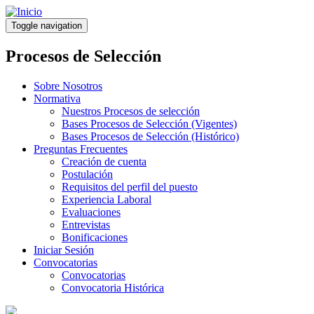
Pasar
al
Toggle navigation
contenido
principal
Procesos de Selección
Sobre Nosotros
Normativa
Nuestros Procesos de selección
Bases Procesos de Selección (Vigentes)
Bases Procesos de Selección (Histórico)
Preguntas Frecuentes
Creación de cuenta
Postulación
Requisitos del perfil del puesto
Experiencia Laboral
Evaluaciones
Entrevistas
Bonificaciones
Iniciar Sesión
Convocatorias
Convocatorias
Convocatoria Histórica