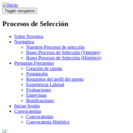
Pasar
al
Toggle navigation
contenido
principal
Procesos de Selección
Sobre Nosotros
Normativa
Nuestros Procesos de selección
Bases Procesos de Selección (Vigentes)
Bases Procesos de Selección (Histórico)
Preguntas Frecuentes
Creación de cuenta
Postulación
Requisitos del perfil del puesto
Experiencia Laboral
Evaluaciones
Entrevistas
Bonificaciones
Iniciar Sesión
Convocatorias
Convocatorias
Convocatoria Histórica