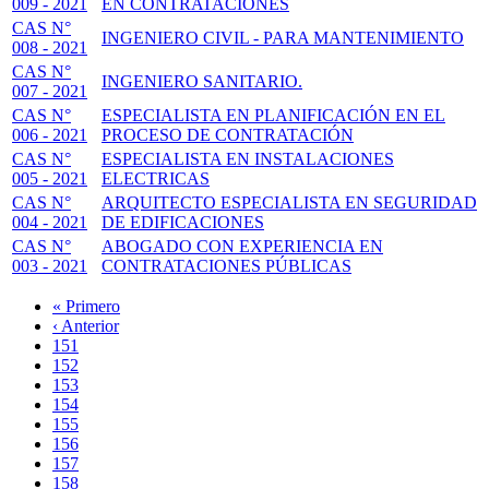
009 - 2021
EN CONTRATACIONES
CAS N°
INGENIERO CIVIL - PARA MANTENIMIENTO
008 - 2021
CAS N°
INGENIERO SANITARIO.
007 - 2021
CAS N°
ESPECIALISTA EN PLANIFICACIÓN EN EL
006 - 2021
PROCESO DE CONTRATACIÓN
CAS N°
ESPECIALISTA EN INSTALACIONES
005 - 2021
ELECTRICAS
CAS N°
ARQUITECTO ESPECIALISTA EN SEGURIDAD
004 - 2021
DE EDIFICACIONES
CAS N°
ABOGADO CON EXPERIENCIA EN
003 - 2021
CONTRATACIONES PÚBLICAS
Primera
« Primero
página
Página
‹ Anterior
Paginación
anterior
Page
151
Page
152
Page
153
Page
154
Page
155
Page
156
Page
157
Página
158