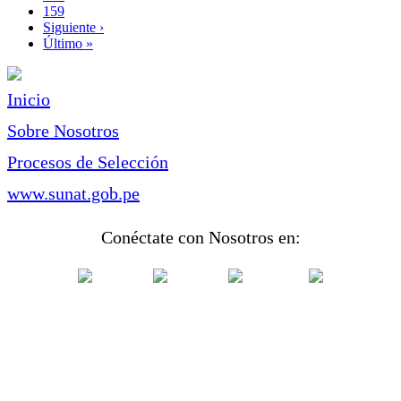
actual
Page
159
Siguiente
Siguiente ›
página
Última
Último »
página
Inicio
Sobre Nosotros
Procesos de Selección
www.sunat.gob.pe
Conéctate con Nosotros en: