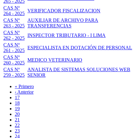
265 - 2025
CAS Nº
VERIFICADOR FISCALIZACION
264 - 2025
CAS Nº
AUXILIAR DE ARCHIVO PARA
263 - 2025
TRANSFERENCIAS
CAS Nº
INSPECTOR TRIBUTARIO - I LIMA
262 - 2025
CAS Nº
ESPECIALISTA EN DOTACIÓN DE PERSONAL
261 - 2025
CAS Nº
MEDICO VETERINARIO
260 - 2025
CAS Nº
ANALISTA DE SISTEMAS SOLUCIONES WEB
259 - 2025
SENIOR
Primera
« Primero
página
Página
‹ Anterior
Paginación
anterior
Page
17
Page
18
Page
19
Page
20
Página
21
actual
Page
22
Page
23
Page
24