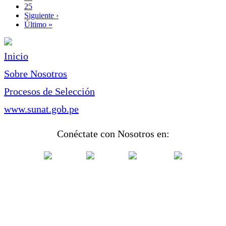
Page
25
Siguiente
Siguiente ›
página
Última
Último »
página
Inicio
Sobre Nosotros
Procesos de Selección
www.sunat.gob.pe
Conéctate con Nosotros en: