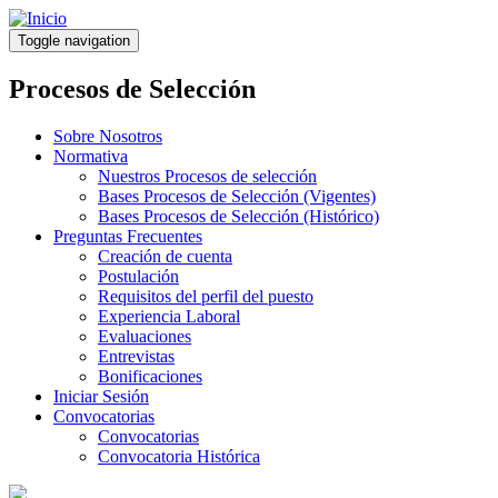
Pasar
al
Toggle navigation
contenido
principal
Procesos de Selección
Sobre Nosotros
Normativa
Nuestros Procesos de selección
Bases Procesos de Selección (Vigentes)
Bases Procesos de Selección (Histórico)
Preguntas Frecuentes
Creación de cuenta
Postulación
Requisitos del perfil del puesto
Experiencia Laboral
Evaluaciones
Entrevistas
Bonificaciones
Iniciar Sesión
Convocatorias
Convocatorias
Convocatoria Histórica