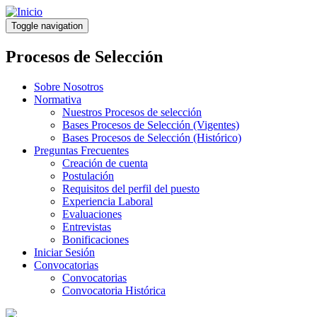
Pasar
al
Toggle navigation
contenido
principal
Procesos de Selección
Sobre Nosotros
Normativa
Nuestros Procesos de selección
Bases Procesos de Selección (Vigentes)
Bases Procesos de Selección (Histórico)
Preguntas Frecuentes
Creación de cuenta
Postulación
Requisitos del perfil del puesto
Experiencia Laboral
Evaluaciones
Entrevistas
Bonificaciones
Iniciar Sesión
Convocatorias
Convocatorias
Convocatoria Histórica