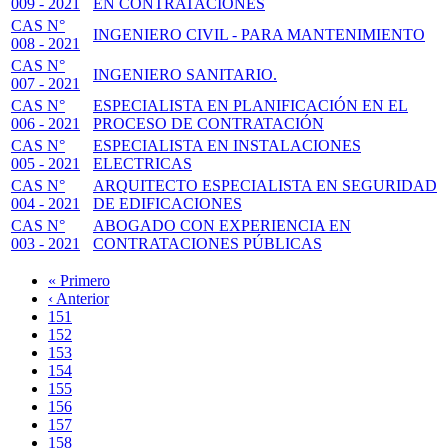
009 - 2021
EN CONTRATACIONES
CAS N°
INGENIERO CIVIL - PARA MANTENIMIENTO
008 - 2021
CAS N°
INGENIERO SANITARIO.
007 - 2021
CAS N°
ESPECIALISTA EN PLANIFICACIÓN EN EL
006 - 2021
PROCESO DE CONTRATACIÓN
CAS N°
ESPECIALISTA EN INSTALACIONES
005 - 2021
ELECTRICAS
CAS N°
ARQUITECTO ESPECIALISTA EN SEGURIDAD
004 - 2021
DE EDIFICACIONES
CAS N°
ABOGADO CON EXPERIENCIA EN
003 - 2021
CONTRATACIONES PÚBLICAS
Primera
« Primero
página
Página
‹ Anterior
Paginación
anterior
Page
151
Page
152
Page
153
Page
154
Page
155
Page
156
Page
157
Página
158