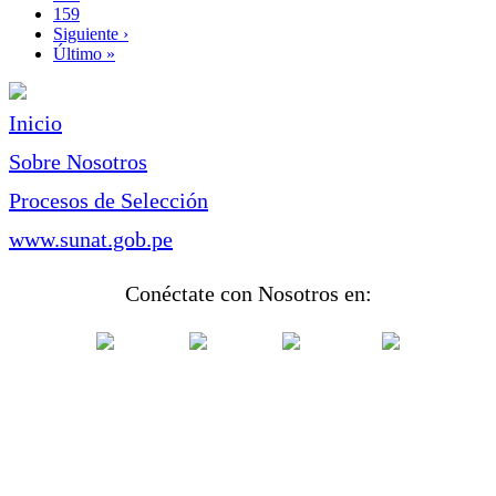
actual
Page
159
Siguiente
Siguiente ›
página
Última
Último »
página
Inicio
Sobre Nosotros
Procesos de Selección
www.sunat.gob.pe
Conéctate con Nosotros en: