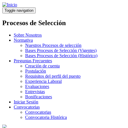
Pasar
al
Toggle navigation
contenido
principal
Procesos de Selección
Sobre Nosotros
Normativa
Nuestros Procesos de selección
Bases Procesos de Selección (Vigentes)
Bases Procesos de Selección (Histórico)
Preguntas Frecuentes
Creación de cuenta
Postulación
Requisitos del perfil del puesto
Experiencia Laboral
Evaluaciones
Entrevistas
Bonificaciones
Iniciar Sesión
Convocatorias
Convocatorias
Convocatoria Histórica