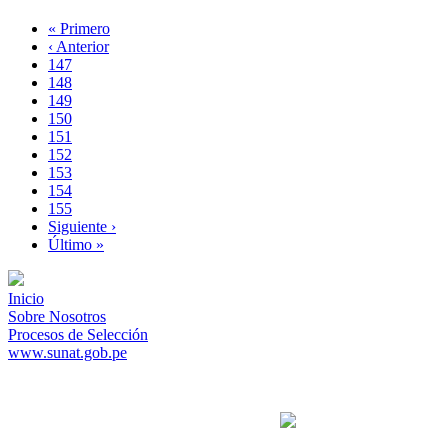
Primera
« Primero
página
Página
‹ Anterior
Paginación
anterior
Page
147
Page
148
Page
149
Page
150
Página
151
actual
Page
152
Page
153
Page
154
Page
155
Siguiente
Siguiente ›
página
Última
Último »
página
Inicio
Sobre Nosotros
Procesos de Selección
www.sunat.gob.pe