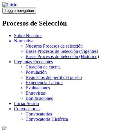
Pasar
al
Toggle navigation
contenido
principal
Procesos de Selección
Sobre Nosotros
Normativa
Nuestros Procesos de selección
Bases Procesos de Selección (Vigentes)
Bases Procesos de Selección (Histórico)
Preguntas Frecuentes
Creación de cuenta
Postulación
Requisitos del perfil del puesto
Experiencia Laboral
Evaluaciones
Entrevistas
Bonificaciones
Iniciar Sesión
Convocatorias
Convocatorias
Convocatoria Histórica