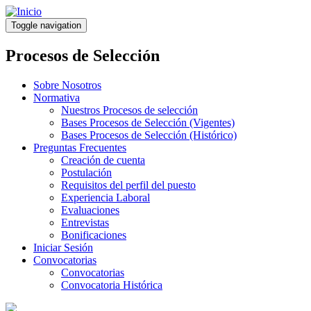
Pasar
al
Toggle navigation
contenido
principal
Procesos de Selección
Sobre Nosotros
Normativa
Nuestros Procesos de selección
Bases Procesos de Selección (Vigentes)
Bases Procesos de Selección (Histórico)
Preguntas Frecuentes
Creación de cuenta
Postulación
Requisitos del perfil del puesto
Experiencia Laboral
Evaluaciones
Entrevistas
Bonificaciones
Iniciar Sesión
Convocatorias
Convocatorias
Convocatoria Histórica