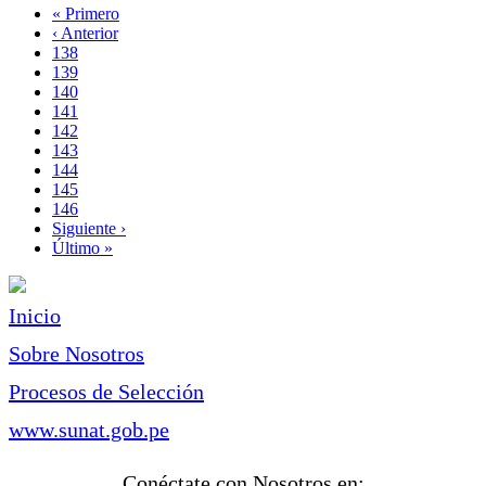
Primera
« Primero
página
Página
‹ Anterior
Paginación
anterior
Page
138
Page
139
Page
140
Page
141
Página
142
actual
Page
143
Page
144
Page
145
Page
146
Siguiente
Siguiente ›
página
Última
Último »
página
Inicio
Sobre Nosotros
Procesos de Selección
www.sunat.gob.pe
Conéctate con Nosotros en: