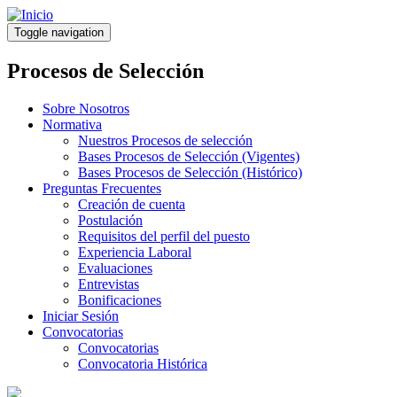
Pasar
al
Toggle navigation
contenido
principal
Procesos de Selección
Sobre Nosotros
Normativa
Nuestros Procesos de selección
Bases Procesos de Selección (Vigentes)
Bases Procesos de Selección (Histórico)
Preguntas Frecuentes
Creación de cuenta
Postulación
Requisitos del perfil del puesto
Experiencia Laboral
Evaluaciones
Entrevistas
Bonificaciones
Iniciar Sesión
Convocatorias
Convocatorias
Convocatoria Histórica