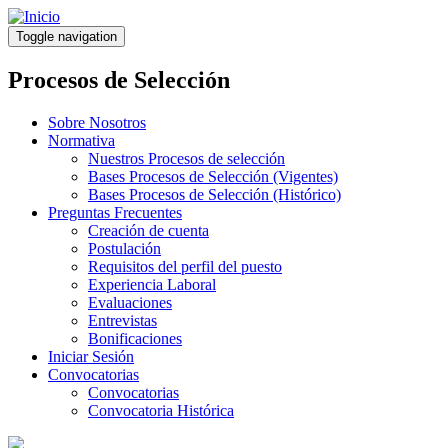
Pasar
al
Toggle navigation
contenido
principal
Procesos de Selección
Sobre Nosotros
Normativa
Nuestros Procesos de selección
Bases Procesos de Selección (Vigentes)
Bases Procesos de Selección (Histórico)
Preguntas Frecuentes
Creación de cuenta
Postulación
Requisitos del perfil del puesto
Experiencia Laboral
Evaluaciones
Entrevistas
Bonificaciones
Iniciar Sesión
Convocatorias
Convocatorias
Convocatoria Histórica