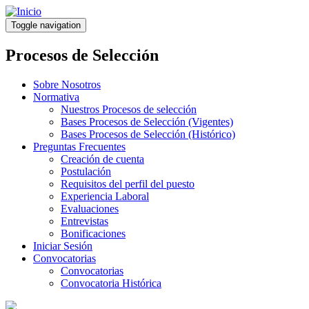
Pasar
al
Toggle navigation
contenido
principal
Procesos de Selección
Sobre Nosotros
Normativa
Nuestros Procesos de selección
Bases Procesos de Selección (Vigentes)
Bases Procesos de Selección (Histórico)
Preguntas Frecuentes
Creación de cuenta
Postulación
Requisitos del perfil del puesto
Experiencia Laboral
Evaluaciones
Entrevistas
Bonificaciones
Iniciar Sesión
Convocatorias
Convocatorias
Convocatoria Histórica