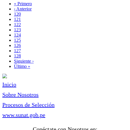
Primera
« Primero
página
Página
‹ Anterior
Paginación
anterior
Page
120
Page
121
Page
122
Page
123
Página
124
actual
Page
125
Page
126
Page
127
Page
128
Siguiente
Siguiente ›
página
Última
Último »
página
Inicio
Sobre Nosotros
Procesos de Selección
www.sunat.gob.pe
Conéctate con Nosotros en: