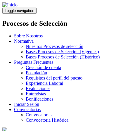
Pasar
al
Toggle navigation
contenido
principal
Procesos de Selección
Sobre Nosotros
Normativa
Nuestros Procesos de selección
Bases Procesos de Selección (Vigentes)
Bases Procesos de Selección (Histórico)
Preguntas Frecuentes
Creación de cuenta
Postulación
Requisitos del perfil del puesto
Experiencia Laboral
Evaluaciones
Entrevistas
Bonificaciones
Iniciar Sesión
Convocatorias
Convocatorias
Convocatoria Histórica