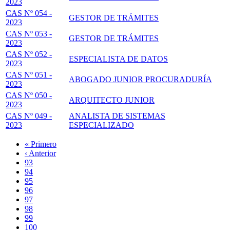
2023
CAS Nº 054 -
GESTOR DE TRÁMITES
2023
CAS Nº 053 -
GESTOR DE TRÁMITES
2023
CAS Nº 052 -
ESPECIALISTA DE DATOS
2023
CAS Nº 051 -
ABOGADO JUNIOR PROCURADURÍA
2023
CAS Nº 050 -
ARQUITECTO JUNIOR
2023
CAS Nº 049 -
ANALISTA DE SISTEMAS
2023
ESPECIALIZADO
Primera
« Primero
página
Página
‹ Anterior
Paginación
anterior
Page
93
Page
94
Page
95
Page
96
Página
97
actual
Page
98
Page
99
Page
100