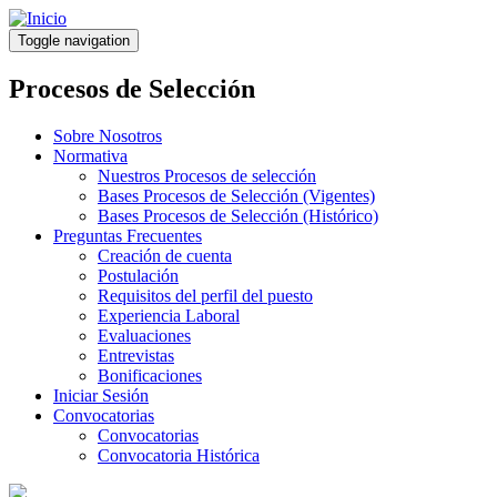
Pasar
al
Toggle navigation
contenido
principal
Procesos de Selección
Sobre Nosotros
Normativa
Nuestros Procesos de selección
Bases Procesos de Selección (Vigentes)
Bases Procesos de Selección (Histórico)
Preguntas Frecuentes
Creación de cuenta
Postulación
Requisitos del perfil del puesto
Experiencia Laboral
Evaluaciones
Entrevistas
Bonificaciones
Iniciar Sesión
Convocatorias
Convocatorias
Convocatoria Histórica