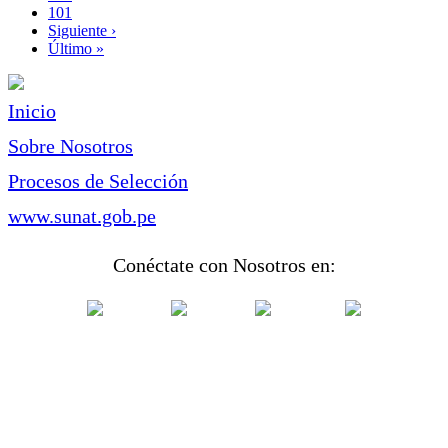
Page
101
Siguiente
Siguiente ›
página
Última
Último »
página
Inicio
Sobre Nosotros
Procesos de Selección
www.sunat.gob.pe
Conéctate con Nosotros en: