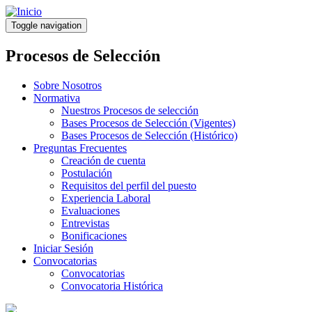
Pasar
al
Toggle navigation
contenido
principal
Procesos de Selección
Sobre Nosotros
Normativa
Nuestros Procesos de selección
Bases Procesos de Selección (Vigentes)
Bases Procesos de Selección (Histórico)
Preguntas Frecuentes
Creación de cuenta
Postulación
Requisitos del perfil del puesto
Experiencia Laboral
Evaluaciones
Entrevistas
Bonificaciones
Iniciar Sesión
Convocatorias
Convocatorias
Convocatoria Histórica