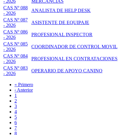
- 2026
MERCANCÍAS
CAS Nº 088
ANALISTA DE HELP DESK
- 2026
CAS Nº 087
ASISTENTE DE EQUIPAJE
- 2026
CAS Nº 086
PROFESIONAL INSPECTOR
- 2026
CAS Nº 085
COORDINADOR DE CONTROL MOVIL
- 2026
CAS Nº 084
PROFESIONAL EN CONTRATACIONES
- 2026
CAS Nº 083
OPERARIO DE APOYO CANINO
- 2026
Primera
« Primero
página
Página
‹ Anterior
Paginación
anterior
Page
1
Page
2
Página
3
actual
Page
4
Page
5
Page
6
Page
7
Page
8