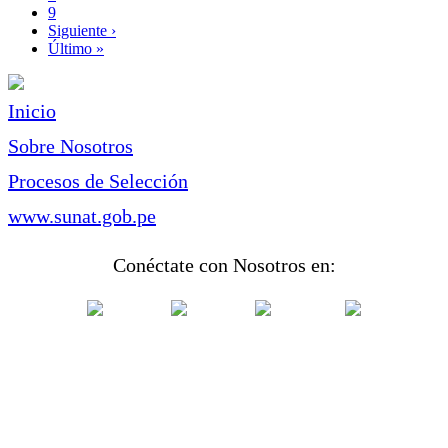
Page
9
Siguiente
Siguiente ›
página
Última
Último »
página
Inicio
Sobre Nosotros
Procesos de Selección
www.sunat.gob.pe
Conéctate con Nosotros en: