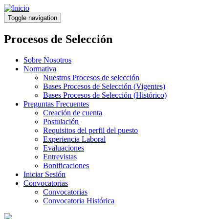
Pasar
al
Toggle navigation
contenido
principal
Procesos de Selección
Sobre Nosotros
Normativa
Nuestros Procesos de selección
Bases Procesos de Selección (Vigentes)
Bases Procesos de Selección (Histórico)
Preguntas Frecuentes
Creación de cuenta
Postulación
Requisitos del perfil del puesto
Experiencia Laboral
Evaluaciones
Entrevistas
Bonificaciones
Iniciar Sesión
Convocatorias
Convocatorias
Convocatoria Histórica