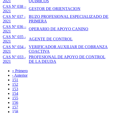
2021
QUIMICOS
CAS Nº 038 –
GESTOR DE ORIENTACION
2021
CAS Nº 037 -
BUZO PROFESIONAL ESPECIALIZADO DE
2021
PRIMERA
CAS Nº 036 –
OPERARIO DE APOYO CANINO
2021
CAS N° 035 -
AGENTE DE CONTROL
2021
CAS N° 034 -
VERIFICADOR AUXILIAR DE COBRANZA
2021
COACTIVA
CAS N° 033 -
PROFESIONAL DE APOYO DE CONTROL
2021
DE LA DEUDA
Primera
« Primero
página
Página
‹ Anterior
Paginación
anterior
Page
151
Page
152
Page
153
Page
154
Página
155
actual
Page
156
Page
157
Page
158