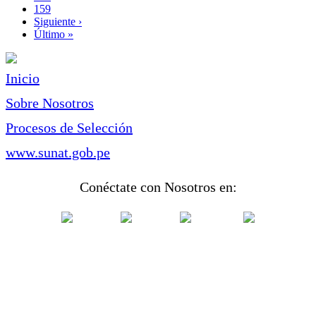
Page
159
Siguiente
Siguiente ›
página
Última
Último »
página
Inicio
Sobre Nosotros
Procesos de Selección
www.sunat.gob.pe
Conéctate con Nosotros en: