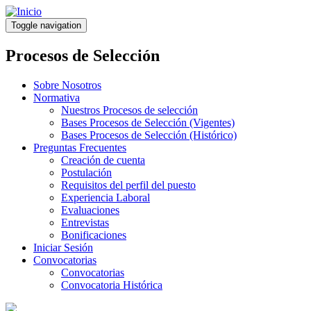
Pasar
al
Toggle navigation
contenido
principal
Procesos de Selección
Sobre Nosotros
Normativa
Nuestros Procesos de selección
Bases Procesos de Selección (Vigentes)
Bases Procesos de Selección (Histórico)
Preguntas Frecuentes
Creación de cuenta
Postulación
Requisitos del perfil del puesto
Experiencia Laboral
Evaluaciones
Entrevistas
Bonificaciones
Iniciar Sesión
Convocatorias
Convocatorias
Convocatoria Histórica