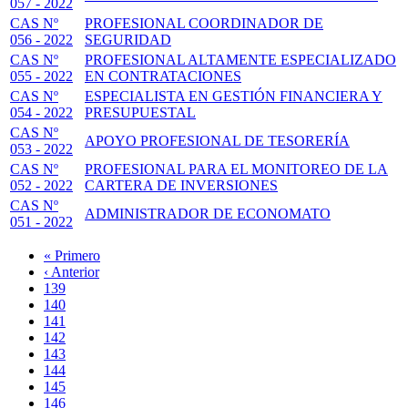
057 - 2022
CAS Nº
PROFESIONAL COORDINADOR DE
056 - 2022
SEGURIDAD
CAS Nº
PROFESIONAL ALTAMENTE ESPECIALIZADO
055 - 2022
EN CONTRATACIONES
CAS Nº
ESPECIALISTA EN GESTIÓN FINANCIERA Y
054 - 2022
PRESUPUESTAL
CAS Nº
APOYO PROFESIONAL DE TESORERÍA
053 - 2022
CAS Nº
PROFESIONAL PARA EL MONITOREO DE LA
052 - 2022
CARTERA DE INVERSIONES
CAS Nº
ADMINISTRADOR DE ECONOMATO
051 - 2022
Primera
« Primero
página
Página
‹ Anterior
Paginación
anterior
Page
139
Page
140
Page
141
Page
142
Página
143
actual
Page
144
Page
145
Page
146