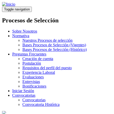
Pasar
al
Toggle navigation
contenido
principal
Procesos de Selección
Sobre Nosotros
Normativa
Nuestros Procesos de selección
Bases Procesos de Selección (Vigentes)
Bases Procesos de Selección (Histórico)
Preguntas Frecuentes
Creación de cuenta
Postulación
Requisitos del perfil del puesto
Experiencia Laboral
Evaluaciones
Entrevistas
Bonificaciones
Iniciar Sesión
Convocatorias
Convocatorias
Convocatoria Histórica