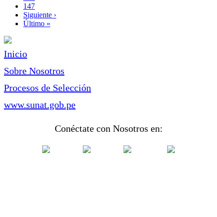
Page
147
Siguiente
Siguiente ›
página
Última
Último »
página
Inicio
Sobre Nosotros
Procesos de Selección
www.sunat.gob.pe
Conéctate con Nosotros en: