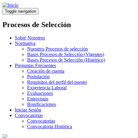
Pasar
al
Toggle navigation
contenido
principal
Procesos de Selección
Sobre Nosotros
Normativa
Nuestros Procesos de selección
Bases Procesos de Selección (Vigentes)
Bases Procesos de Selección (Histórico)
Preguntas Frecuentes
Creación de cuenta
Postulación
Requisitos del perfil del puesto
Experiencia Laboral
Evaluaciones
Entrevistas
Bonificaciones
Iniciar Sesión
Convocatorias
Convocatorias
Convocatoria Histórica