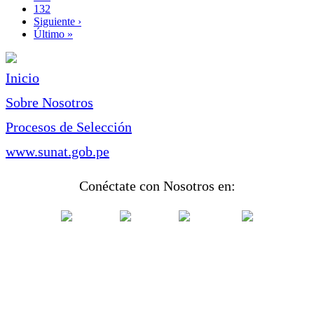
Page
132
Siguiente
Siguiente ›
página
Última
Último »
página
Inicio
Sobre Nosotros
Procesos de Selección
www.sunat.gob.pe
Conéctate con Nosotros en: