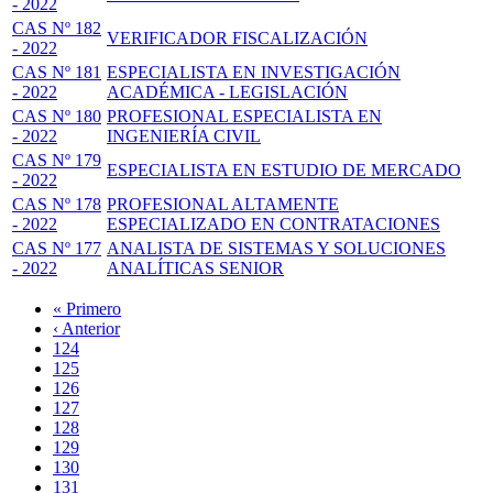
- 2022
CAS Nº 182
VERIFICADOR FISCALIZACIÓN
- 2022
CAS Nº 181
ESPECIALISTA EN INVESTIGACIÓN
- 2022
ACADÉMICA - LEGISLACIÓN
CAS Nº 180
PROFESIONAL ESPECIALISTA EN
- 2022
INGENIERÍA CIVIL
CAS Nº 179
ESPECIALISTA EN ESTUDIO DE MERCADO
- 2022
CAS Nº 178
PROFESIONAL ALTAMENTE
- 2022
ESPECIALIZADO EN CONTRATACIONES
CAS Nº 177
ANALISTA DE SISTEMAS Y SOLUCIONES
- 2022
ANALÍTICAS SENIOR
Primera
« Primero
página
Página
‹ Anterior
Paginación
anterior
Page
124
Page
125
Page
126
Page
127
Página
128
actual
Page
129
Page
130
Page
131