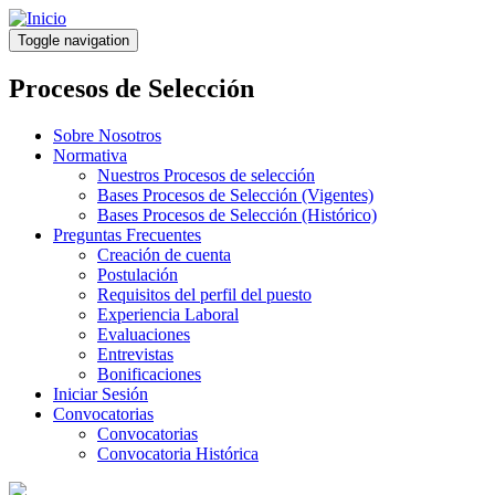
Pasar
al
Toggle navigation
contenido
principal
Procesos de Selección
Sobre Nosotros
Normativa
Nuestros Procesos de selección
Bases Procesos de Selección (Vigentes)
Bases Procesos de Selección (Histórico)
Preguntas Frecuentes
Creación de cuenta
Postulación
Requisitos del perfil del puesto
Experiencia Laboral
Evaluaciones
Entrevistas
Bonificaciones
Iniciar Sesión
Convocatorias
Convocatorias
Convocatoria Histórica