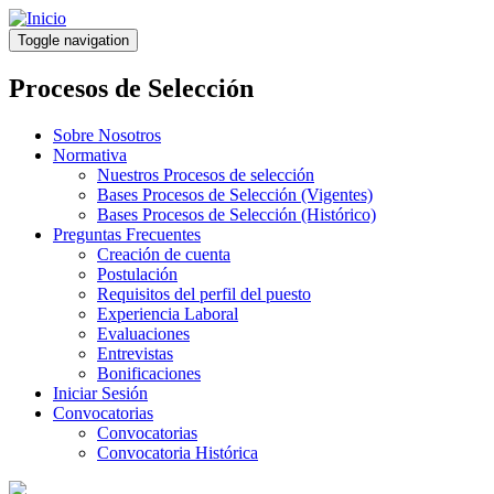
Pasar
al
Toggle navigation
contenido
principal
Procesos de Selección
Sobre Nosotros
Normativa
Nuestros Procesos de selección
Bases Procesos de Selección (Vigentes)
Bases Procesos de Selección (Histórico)
Preguntas Frecuentes
Creación de cuenta
Postulación
Requisitos del perfil del puesto
Experiencia Laboral
Evaluaciones
Entrevistas
Bonificaciones
Iniciar Sesión
Convocatorias
Convocatorias
Convocatoria Histórica