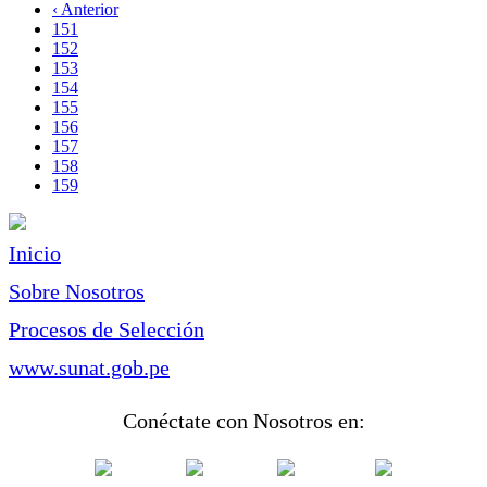
página
Página
‹ Anterior
Paginación
anterior
Page
151
Page
152
Page
153
Page
154
Page
155
Page
156
Page
157
Page
158
Página
159
actual
Inicio
Sobre Nosotros
Procesos de Selección
www.sunat.gob.pe
Conéctate con Nosotros en: