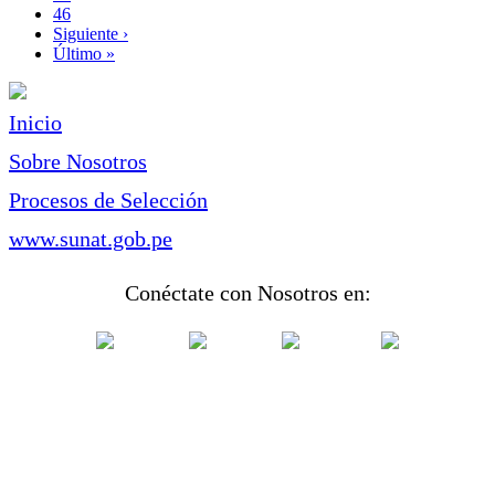
Page
46
Siguiente
Siguiente ›
página
Última
Último »
página
Inicio
Sobre Nosotros
Procesos de Selección
www.sunat.gob.pe
Conéctate con Nosotros en: