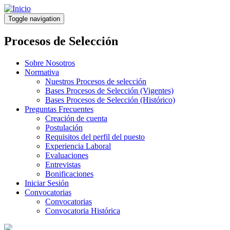
Pasar
al
Toggle navigation
contenido
principal
Procesos de Selección
Sobre Nosotros
Normativa
Nuestros Procesos de selección
Bases Procesos de Selección (Vigentes)
Bases Procesos de Selección (Histórico)
Preguntas Frecuentes
Creación de cuenta
Postulación
Requisitos del perfil del puesto
Experiencia Laboral
Evaluaciones
Entrevistas
Bonificaciones
Iniciar Sesión
Convocatorias
Convocatorias
Convocatoria Histórica