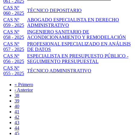
061 - 2025
CAS Nº
TÉCNICO DEPOSITARIO
060 - 2025
CAS Nº
ABOGADO ESPECIALISTA EN DERECHO
059 - 2025
ADMINISTRATIVO
CAS Nº
INGENIERO SANITARIO DE
058 - 2025
ACONDICIONAMIENTO Y REMODELACIÓN
CAS Nº
PROFESIONAL ESPECIALIZADO EN ANÁLISIS
057 - 2025
DE DATOS
CAS Nº
ESPECIALISTA EN PRESUPUESTO PÚBLICO -
056 - 2025
SEGUIMIENTO PRESUPUESTAL
CAS Nº
TÉCNICO ADMINISTRATIVO
055 - 2025
Primera
« Primero
página
Página
‹ Anterior
Paginación
anterior
Page
38
Page
39
Page
40
Page
41
Página
42
actual
Page
43
Page
44
Page
45